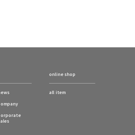
online shop
news
all item
company
corporate
sales